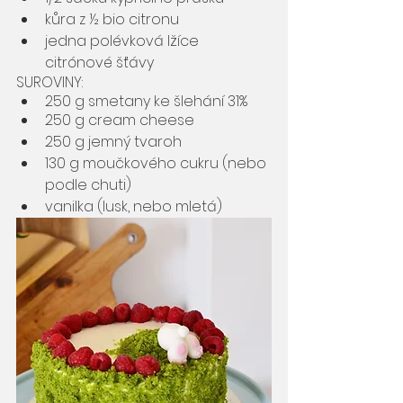
kůra z ½ bio citronu 
jedna polévková lžíce 
citrónové šťávy
SUROVINY:
250 g smetany ke šlehání 31%
250 g cream cheese
250 g jemný tvaroh
130 g moučkového cukru (nebo 
podle chuti)
vanilka (lusk, nebo mletá)