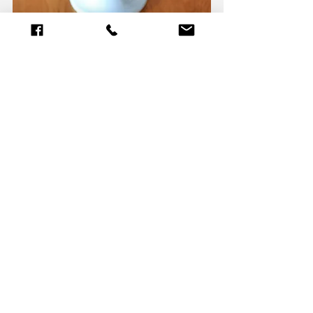
-Suroviny na krém dáme do větší 
mísy a vyšleháme na střední otáčky 
asi 4-5 minut.
-Vychladlý korpus rozkrojíme na 
dva stejně vysoké pláty a třetí 
(horní strana dortu) o trochu užší. 
Horní plát dáme stranou, z něj 
budou drobečky na posypání dortu.
- Mezi pláty dáme půlku krému a 
zbylý krém rozetřeme po povrchu a 
po bocích.
- Horní plát rozdrobíme rukama na 
malé drobečky a posypeme krém z 
vrchu i kolem dokola.
- Dáme chladit, nejlépe do dalšího 