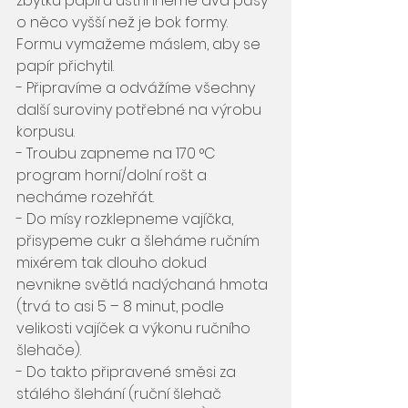
zbytku papíru ustřihneme dva pásy 
o něco vyšší než je bok formy. 
Formu vymažeme máslem, aby se 
papír přichytil. 
- Připravíme a odvážíme všechny 
další suroviny potřebné na výrobu 
korpusu.
- Troubu zapneme na 170 °C 
program horní/dolní rošt a 
necháme rozehřát.
- Do mísy rozklepneme vajíčka, 
přisypeme cukr a šleháme ručním 
mixérem tak dlouho dokud 
nevnikne světlá nadýchaná hmota 
(trvá to asi 5 – 8 minut, podle 
velikosti vajíček a výkonu ručního 
šlehače).
- Do takto připravené směsi za 
stálého šlehání (ruční šlehač 