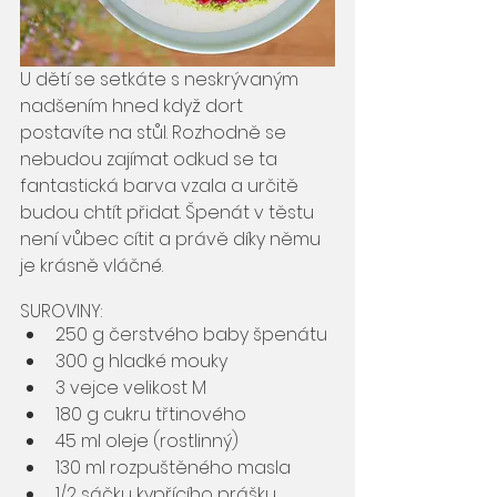
U dětí se setkáte s neskrývaným 
nadšením hned když dort 
postavíte na stůl. Rozhodně se 
nebudou zajímat odkud se ta 
fantastická barva vzala a určitě 
budou chtít přidat. Špenát v těstu 
není vůbec cítit a právě díky němu 
je krásně vláčné. 
SUROVINY:
250 g čerstvého baby špenátu
300 g hladké mouky
3 vejce velikost M
180 g cukru třtinového
45 ml oleje (rostlinný)
130 ml rozpuštěného masla
1/2 sáčku kypřícího prášku