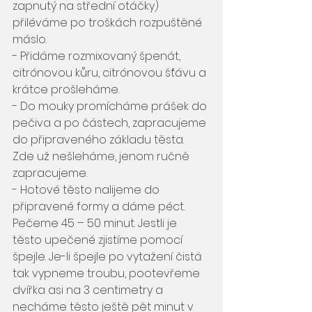
zapnutý na střední otáčky) 
přiléváme po troškách rozpuštěné 
máslo.
- Přidáme rozmixovaný špenát, 
citrónovou kůru, citrónovou šťávu a 
krátce prošleháme. 
- Do mouky promícháme prášek do 
pečiva a po částech, zapracujeme 
do připraveného základu těsta. 
Zde už nešleháme, jenom ručně 
zapracujeme.
- Hotové těsto nalijeme do 
připravené formy a dáme péct. 
Pečeme 45 – 50 minut. Jestli je 
těsto upečené zjistíme pomocí 
špejle. Je-li špejle po vytažení čistá 
tak vypneme troubu, pootevřeme 
dvířka asi na 3 centimetry a 
necháme těsto ještě pět minut v 