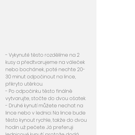
- Vykynuté těsto rozdělíme na 2 
kusy a předtvarujeme na váleček 
nebo bochánek, poté nechte 20-
30 minut odpočinout na lince, 
přikryto utěrkou.
- Po odpočinku těsto finálně 
vytvarujte, stočte do dvou ošatek. 
- Druhé kynutí můžete nechat na 
lince nebo v lednici. Na lince bude 
těsto kynout rychle, takže do dvou 
hodin už pečete. Já preferuji 
lednicové kynutí, protože dodá 