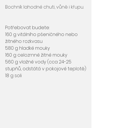
Bochník lahodné chuti, vůně i křupu. 
Potřebovat budete:
160 g vitálního pšeničného nebo 
žitného rozkvasu
580 g hladké mouky
160 g celozrnné žitné mouky
560 g vlažné vody (cca 24-25 
stupňů, odstátá v pokojové teplotě)
18 g soli