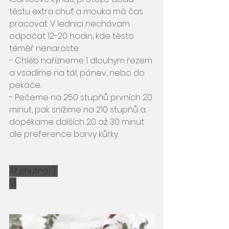
těstu extra chuť a mouka má čas 
pracovat. V lednici nechávam 
odpočat 12-20 hodin, kde těsto 
téměř nenaroste. 
- Chléb nařízneme 1 dlouhym řezem 
a vsadíme na tál, pánev, nebo do 
pekáče.
- Pečeme na 250 stupňů prvních 20 
minut, pak snížime na 210 stupňů a 
dopékame dalších 20 až 30 minut 
dle preference barvy kůrky.
Ať chutná! :) 
M.