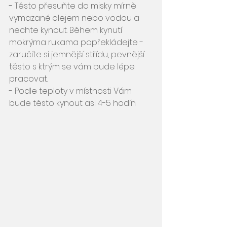
- 
Těsto přesuňte do misky mírně 
vymazané olejem nebo vodou a 
nechte kynout. Během kynutí 
mokrýma rukama popřekládejte - 
zaručíte si jemnější střídu, pevnější 
těsto s ktrým se vám bude lépe 
pracovat.
- Podle teploty v místnosti Vám 
bude těsto kynout asi 4-5 hodín