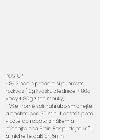
POSTUP:
- 8-12 hodin předem si připravte 
rozkvas (10g kvásku z lednice + 80g 
vody + 80g žitné mouky)
- Vše kromě soli nahrubo smíchejte 
a nechte cca 30 minut odstát, poté 
vložte do robota s hákem a 
míchejte cca 8min. Pak přidejte i sůl 
a míchejte dalších 5min. 