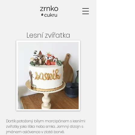
Lesní zvířatka
Dortík potažený bílym marcipánem s lesními
zvířatky jako líška nebo srnka. Jemný dizajn s
jménem oslávence v zlaté barvě.