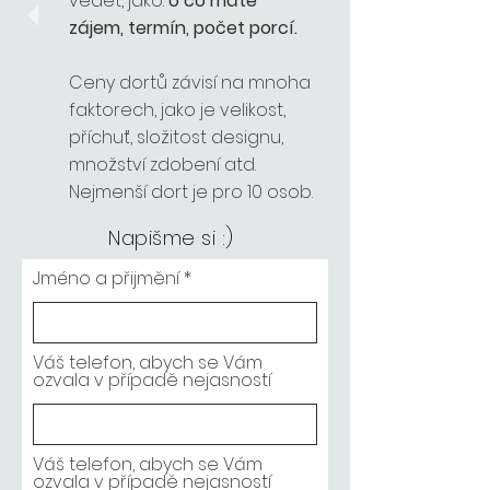
vědět, jako:
o co máte
zájem, termín, počet porcí.
Ceny dortů závisí na mnoha
faktorech, jako je velikost,
příchuť, složitost designu,
množství zdobení atd.
Nejmenší dort je pro 10 osob.
Napišme si :)
Jméno a přijmění
Váš telefon, abych se Vám
ozvala v případě nejasností
Váš telefon, abych se Vám
ozvala v případě nejasností