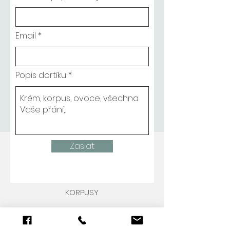
Email
Popis dortíku
Zaslat
KORPUSY
Světlý piškot (alergény: 1, 3)
Mramorový piškot, (alergény: 3)