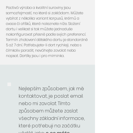
Poctivá výroba a kvalitní suroviny jsou
samozřejmostí, na které si zakládam. Můžete
vybírat z několika variant korpusů, krémů a
ovoce či oříšků, které naleznete níže. Složení
dortu i velikost si tak můžete jednoduše
nakonfigurovat přesně podle svých preferencí.
Termín zhotovení dětského dortu je standardně
5 až 7 dní. Potřebujete-li dort rychleji, nebo s
čímkoliv poradit, neváhejte zavolat nebo
napsat. Dortíky jsou i pro miminka.
Nejlepším způsobem, jak mě
kontaktovat, je poslat email.
nebo mi zavolat. Tímto
způsobem můžete zaslat
všechny základní informace,
které potřebuji na začátku