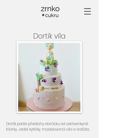
Dortík víla
Dortík podle předlohy obrázku od oslávenkyně
Klárky. Jedlé kytičky, modelovaná víla a srdíčka.