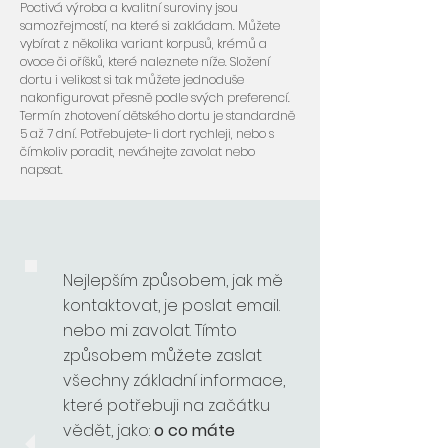
Poctivá výroba a kvalitní suroviny jsou
samozřejmostí, na které si zakládam. Můžete
vybírat z několika variant korpusů, krémů a
ovoce či oříšků, které naleznete níže. Složení
dortu i velikost si tak můžete jednoduše
nakonfigurovat přesně podle svých preferencí.
Termín zhotovení dětského dortu je standardně
5 až 7 dní. Potřebujete-li dort rychleji, nebo s
čímkoliv poradit, neváhejte zavolat nebo
napsat.
Nejlepším způsobem, jak mě
kontaktovat, je poslat email.
nebo mi zavolat. Tímto
způsobem můžete zaslat
všechny základní informace,
které potřebuji na začátku
vědět, jako:
o co máte