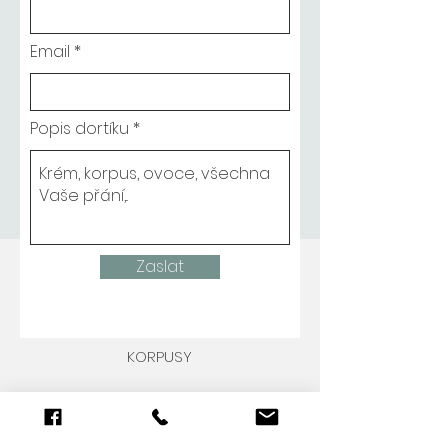
Email
Popis dortíku
Zaslat
KORPUSY
Světlý piškot (alergény: 1, 3)
Mramorový piškot, (alergény: 3)