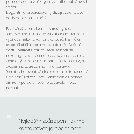
pomocí krému v různych technik a cukrárskych
špiček.
Elegantní a přepracovaný dizajn, žádne dva
dorty nebudou stejné :)
Poctivá výroba a kvalitní suroviny jsou
samozřejmostí, na které si zakládam. Můžete
vybírat z několika variant korpusů, krémů a
ovoce či oříšků, které naleznete níže. Složení
dortu i velikost si tak můžete jednoduše
nakonfigurovat přesně podle svých preferencí.
Oblíbený je třeba krém pribiňáček s čerstvým
ovocem jako třeba maliny a borůvky.
Termín zhotovení dětského dortu je standardně
5 až 7 dní. Potřebujete-li dort rychleji, nebo s
čímkoliv poradit, neváhejte zavolat nebo
napsat.
Nejlepším způsobem, jak mě
kontaktovat, je poslat email.