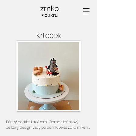
Krteček
Dětský dortík s krtečkem Obmaz krémový,
celkový design vždy po domluvě se zákazníkem.