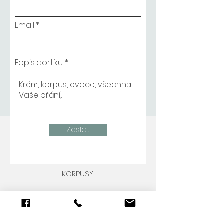
Email
Popis dortíku
Zaslat
KORPUSY
Světlý piškot (alergény: 1, 3)
Mramorový piškot, (alergény: 3)