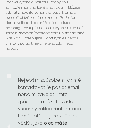
Poctivá výroba a kvalitní suroviny jsou
samozřejmostí, na které si zakládam. Můžete
vybírat z několika variant korpusů, krémů a
ovoce či oříšků, které naleznete níže. Složení
dortu i velikost si tak můžete jednoduše
nakonfigurovat přesně podle svých preferencí.
Termín zhotovení dětského dortu je standardně
5 až 7 dní. Potřebujete-li dort rychleji, nebo s
čímkoliv poradit, neváhejte zavolat nebo
napsat.
Nejlepším způsobem, jak mě
kontaktovat, je poslat email.
nebo mi zavolat. Tímto
způsobem můžete zaslat
všechny základní informace,
které potřebuji na začátku
vědět, jako:
o co máte