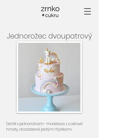
Jednorožec dvoupatrový
Dortík s jednorožcem- modelace z cukrové
hmoty, dozdobené jedlými třpitkami.