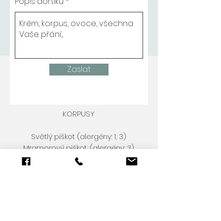
Popis dortíku
Zaslat
KORPUSY
Světlý piškot (alergény: 1, 3)
Mramorový piškot, (alergény: 3)
Čokoládový piškot s 54,5%
belgickou čokoládou (alergény: 3,
7)
Ořechový korpus - vlašský ořech
nebo pistácie (alergény: 1, 3, 8)
Pivní korpus s čokoládou