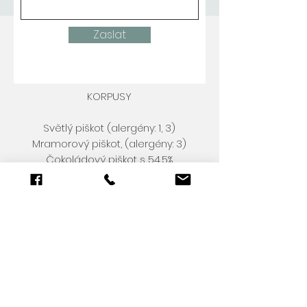
Zaslat
KORPUSY
Světlý piškot (alergény: 1, 3)
Mramorový piškot, (alergény: 3)
Čokoládový piškot s 54,5%
belgickou čokoládou (alergény: 3,
7)
Ořechový korpus - vlašský ořech
nebo pistácie (alergény: 1, 3, 8)
Pivní korpus s čokoládou
(alergény: 3, 7)
Mrkvový (alergény: 1, 3, 8, 7)
KRÉMY